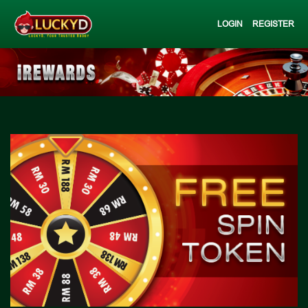
LOGIN
REGISTER